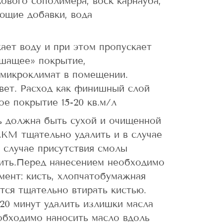
ового сополимера, воск карнауба,
ющие добавки, вода
ает воду и при этом пропускает
ышащее» покрытие,
микроклимат в помещении.
вет. Расход как финишный слой
ное покрытие 15-20 кв.м/л
ь должна быть сухой и очищенной
ЛКМ тщательно удалить и в случае
 случае присутствия смолы
лить.Перед нанесением необходимо
мент: кисть, хлопчатобумажная
тся тщательно втирать кистью.
-20 минут удалить излишки масла
обходимо наносить масло вдоль