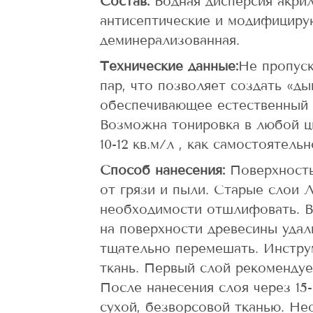
Состав:
Водная дисперсия акрил
антисептические и модифициру
деминерализованная.
Технические данные:
Не пропуск
пар, что позволяет создать «д
обеспечивающее естественный 
Возможна тонировка в любой ц
10-12 кв.м/л , как самостоятель
Способ нанесения:
Поверхност
от грязи и пыли. Старые слои 
необходимости отшлифовать. В
на поверхности древесины уда
тщательно перемешать.
Инстру
ткань. Первый слой рекомендуе
После нанесения слоя через 15
сухой, безворсовой тканью. Не