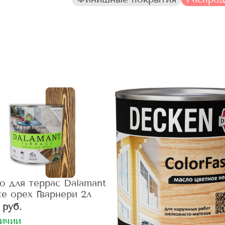
о для террас Dalamant
ce орех Гварнери 2л
 руб.
личии