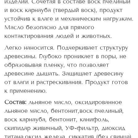
изделий. Сочетая в составе воск пчелиный
и воск карнауба (твердый воск), продукт
устойчив к влаге и механическим нагрузкам.
Масло безопасно для прямого
контактирования людей и животных.
Легко наносится. Подчеркивает структуру
древесины. Глубоко проникает в поры, не
образовывая пленку, что позволяет
древесине дышать. Защищает древесину
от влаги и растрескивания. Продукт готов
к применению.
Состав:
льняное масло, оксидированное
льняное масло, бентонит,воск пчелиный,
воск карнауба, бентонит, канифоль,
скипидар живичный, УФ-фильтр, диоксид
титана,оксид железа, сиккатив (без свинца).