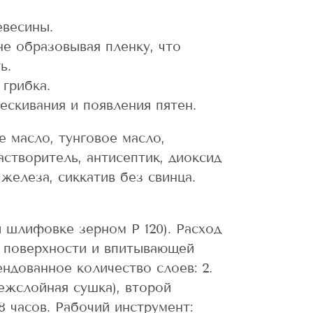
евесины.
не образовывая пленку, что
ь.
 грибка.
ескивания и появления пятен.
 масло, тунговое масло,
астворитель, антисептик, диоксид
 железа, сиккатив без свинца.
ри шлифовке зерном Р 120). Расход
и поверхности и впитывающей
ндованное количество слоев: 2.
межслойная сушка), второй
8 часов. Рабочий инструмент: