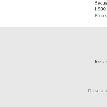
бесц
1 900
В на
Волог
Пользов