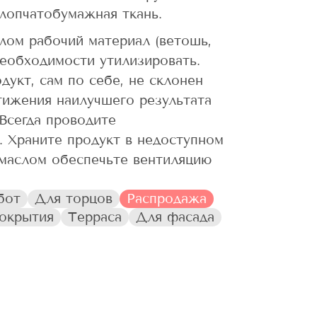
хлопчатобумажная ткань.
лом рабочий материал (ветошь,
еобходимости утилизировать.
дукт, сам по себе, не склонен
тижения наилучшего результата
Всегда проводите
. Храните продукт в недоступном
 маслом обеспечьте вентиляцию
бот
Для торцов
Распродажа
окрытия
Терраса
Для фасада